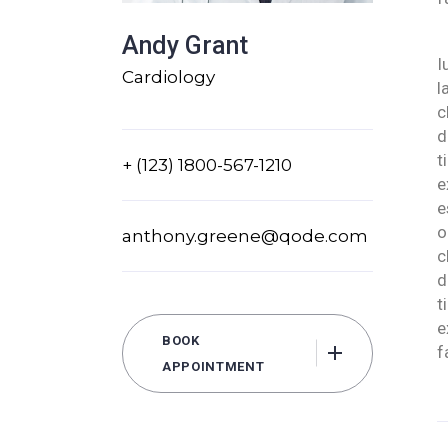
Andy Grant
I
Cardiology
l
c
d
t
+ (123) 1800-567-1210
e
e
o
anthony.greene@qode.com
c
d
t
e
BOOK
f
APPOINTMENT