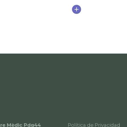
re Mèdic Pdg44
Política de Privacidad