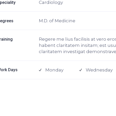
Cardiology
peciality
M.D. of Medicine
egrees
Regere me lius facilisis at vero er
raining
habent claritatem insitam; est usus
claritatem investigat demonstrave
Monday
Wednesday
ork Days