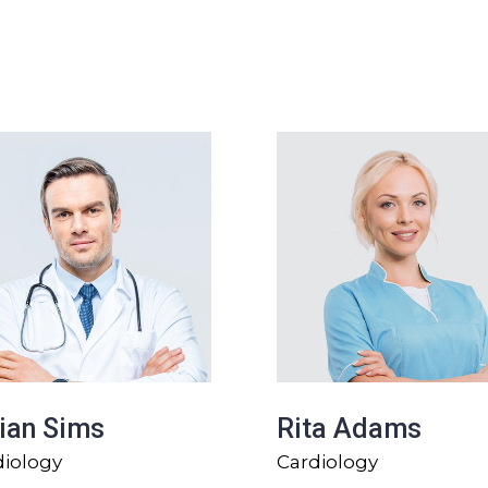
ssionals
ian Sims
Rita Adams
diology
Cardiology