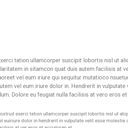
xerci tation ullamcorper suscipit lobortis nisl ut 
laritatem in sitamcon quat duis autem facilisis at v
aoreet vel eum iriure qui sequitur mutatioco nsuet
utem vel eum iriure dolor in. Hendrerit in vulputate
llum. Dolore eu feugiat nulla facilisis at vero eros e
ostrud exerci tation ullamcorper suscipit lobortis nisl ut 
el euiriure dolor in hendrerit in vulputate velit esse molestie
acilisis at ver eros et accumsan et.