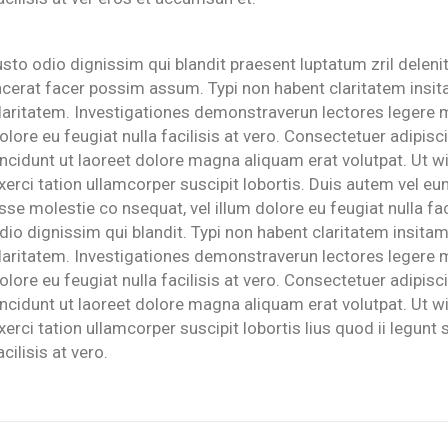
usto odio dignissim qui blandit praesent luptatum zril delenit 
acerat facer possim assum. Typi non habent claritatem insitam
laritatem. Investigationes demonstraverun lectores legere me
olore eu feugiat nulla facilisis at vero. Consectetuer adipi
incidunt ut laoreet dolore magna aliquam erat volutpat. Ut w
xerci tation ullamcorper suscipit lobortis. Duis autem vel eum 
sse molestie co nsequat, vel illum dolore eu feugiat nulla fa
dio dignissim qui blandit. Typi non habent claritatem insitam;
laritatem. Investigationes demonstraverun lectores legere me
olore eu feugiat nulla facilisis at vero. Consectetuer adipi
incidunt ut laoreet dolore magna aliquam erat volutpat. Ut w
xerci tation ullamcorper suscipit lobortis lius quod ii legunt 
acilisis at vero.