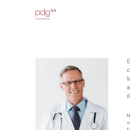
E
c
l
a
i
N
v
f