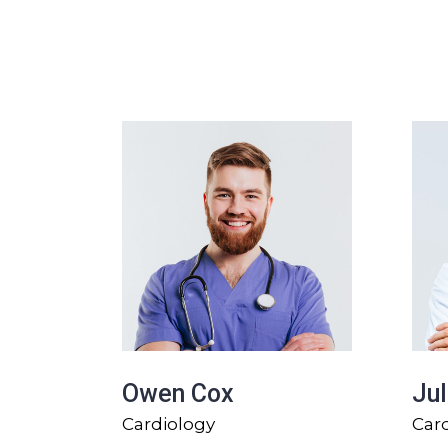
Meet our profe
Owen Cox
Jul
Cardiology
Car