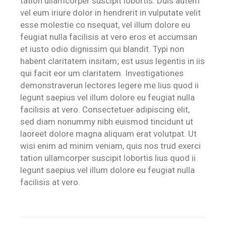
tation ullamcorper suscipit lobortis. Duis autem
vel eum iriure dolor in hendrerit in vulputate velit
esse molestie co nsequat, vel illum dolore eu
feugiat nulla facilisis at vero eros et accumsan
et iusto odio dignissim qui blandit. Typi non
habent claritatem insitam; est usus legentis in iis
qui facit eor um claritatem. Investigationes
demonstraverun lectores legere me lius quod ii
legunt saepius vel illum dolore eu feugiat nulla
facilisis at vero. Consectetuer adipiscing elit,
sed diam nonummy nibh euismod tincidunt ut
laoreet dolore magna aliquam erat volutpat. Ut
wisi enim ad minim veniam, quis nos trud exerci
tation ullamcorper suscipit lobortis lius quod ii
legunt saepius vel illum dolore eu feugiat nulla
facilisis at vero.