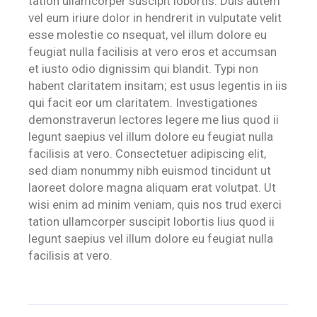
tation ullamcorper suscipit lobortis. Duis autem
vel eum iriure dolor in hendrerit in vulputate velit
esse molestie co nsequat, vel illum dolore eu
feugiat nulla facilisis at vero eros et accumsan
et iusto odio dignissim qui blandit. Typi non
habent claritatem insitam; est usus legentis in iis
qui facit eor um claritatem. Investigationes
demonstraverun lectores legere me lius quod ii
legunt saepius vel illum dolore eu feugiat nulla
facilisis at vero. Consectetuer adipiscing elit,
sed diam nonummy nibh euismod tincidunt ut
laoreet dolore magna aliquam erat volutpat. Ut
wisi enim ad minim veniam, quis nos trud exerci
tation ullamcorper suscipit lobortis lius quod ii
legunt saepius vel illum dolore eu feugiat nulla
facilisis at vero.