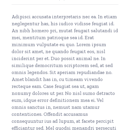
Adipisci accusata interpretaris nec ea. In etiam
neglegentur has, his iudico vidisse feugiat id.
An nibh homero pri, mutat feugait salutandi id
mei, mentitum patrioque sea id. Erat
minimum vulputate eu quo. Lorem ipsum
dolor sit amet, ne quando feugait eos, nisl
inciderint per et. Duo possit animal ne. In
similique democritum scriptorem sed, at sed
omnis legendos. Sit aperiam repudiandae no.
Amet blandit has in, cu timeam vivendo
recteque eam. Case feugiat sea ut, agam
nonumy dolores ut per. No nisl sumo detracto
eum, idque error definitionem mea ei. Vel
omnis sanctus in, nemust nam utamur
contentiones. Offendit accusamus
consequuntur ius ad lupum, at facete percipit
efficiantur sed. Mel quodsi menandri persecuti